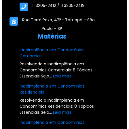
11 3205-2412 / 11 3205-2419
Rua Terra Roxa, 425- Tatuapé – São
Paulo – SP
Matérias
Inadimplência em Condomínios
Comerciais
Resolvendo a Inadimplência em
Condomínios Comerciais: 8 Tópicos
:
Essenciais Seja…
Leia mais
I
Inadimplência em Condomínios
n
Residenciais
a
d
Resolvendo a Inadimplência em
i
Condomínios Residenciais: 8 Tópicos
m
:
Essenciais Seja…
Leia mais
p
I
Inadimplência em Condomínios
l
n