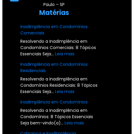
Paulo – SP
Matérias
Inadimplência em Condomínios
Comerciais
Resolvendo a Inadimplência em
Condomínios Comerciais: 8 Tópicos
:
Essenciais Seja…
Leia mais
I
Inadimplência em Condomínios
n
Residenciais
a
d
Resolvendo a Inadimplência em
i
Condomínios Residenciais: 8 Tópicos
m
:
Essenciais Seja…
Leia mais
p
I
Inadimplência em Condomínios
l
n
ê
a
Resolvendo a Inadimplência em
n
d
Condomínios: 8 Tópicos Essenciais
c
i
:
Seja bem-vindo(a)…
Leia mais
i
m
I
Cobrança e Inadimplência